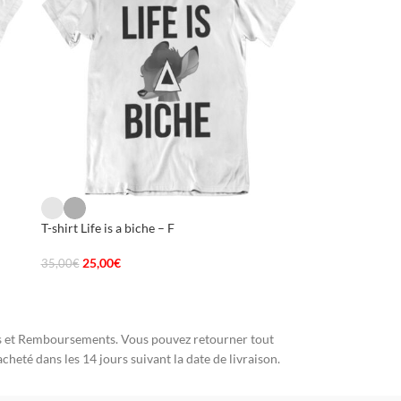
T-shirt Life is a biche – F
T-shirt High – F
25,00
€
35,00
€
25,00
€
35,00
€
 et Remboursements. Vous pouvez retourner tout
acheté dans les 14 jours suivant la date de livraison.