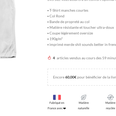
▪ T-Shirt manches courtes
▪ Col Rond
▪ Bande de propreté au col
▪ Matière résistante et toucher ultra-doux
▪ Coupe légèrement oversize
▪ 190g/m²
▪ imprimé merde shit sounds better in fren
4
articles vendus au cours des 59 minu
Encore
60,00
€
pour bénéficier de la livr
Fabriqué en
Matière
Matière
France avec ❤️
naturelle
reyclée