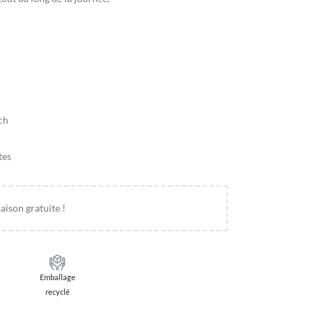
ch
tes
aison gratuite !
Emballage
recyclé