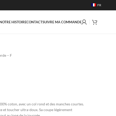
FR
NOTRE HISTOIRE
CONTACT
SUIVRE MA COMMANDE
erde – F
100% coton, avec un col rond et des manches courtes.
te et toucher ultra-doux. Sa coupe légèrement
out au long de la journée.