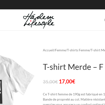
Accueil
Femme
T-shirts Femme
T-shirt M
T-shirt Merde – F
17,00
€
35,00
€
Ce T-shirt femme de 190g est fabriqué en 
Bande de propreté au col. Matière résistan
oversize vous assurera un confort optimal t