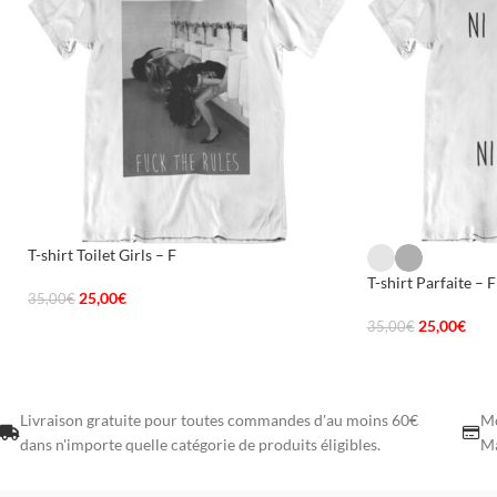
T-shirt Toilet Girls – F
T-shirt Parfaite – F
25,00
€
35,00
€
25,00
€
35,00
€
Livraison gratuite pour toutes commandes d'au moins 60€
Mo
dans n'importe quelle catégorie de produits éligibles.
Ma