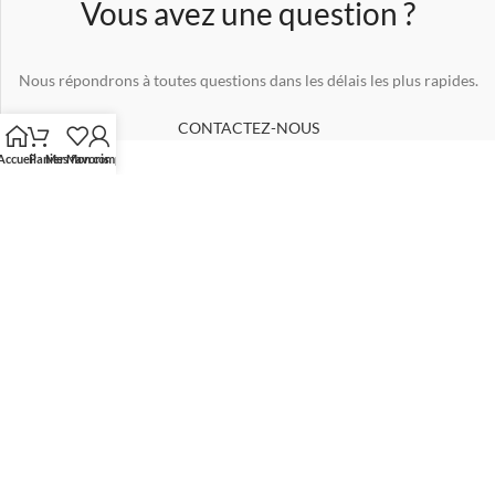
Vous avez une question ?
Nous répondrons à toutes questions dans les délais les plus rapides.
CONTACTEZ-NOUS
Accueil
Panier
Mes favoris
Mon compte
Intemporel, original, emprunt de valeurs authentiques. Revendiquer son
esprit de liberté et sortir des codes établis. Tout simplement...
INFOS BOUTIQUE
Abonnez-vous à notre newsletter !